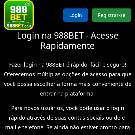
Login
Registrar-se
Login na 988BET - Acesse
Rapidamente
Fazer login na 988BET é rápido, fácil e seguro!
Oferecemos múltiplas opções de acesso para que
você possa escolher a forma mais conveniente de
entrar na plataforma.
Para novos usuários, você pode usar o login
rápido através de suas contas sociais ou de e-
mail e telefone. Se ainda não estiver pronto para