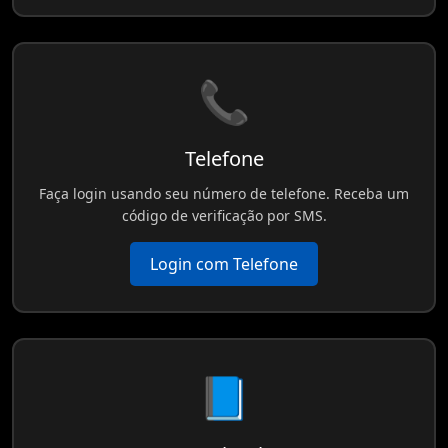
📞
Telefone
Faça login usando seu número de telefone. Receba um
código de verificação por SMS.
Login com Telefone
📘