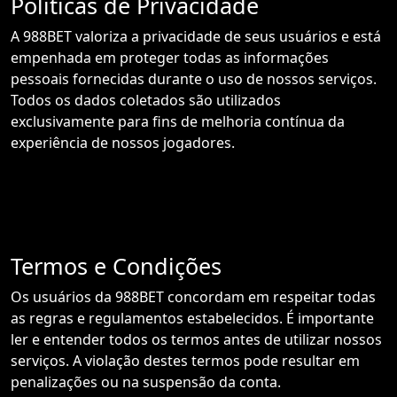
Políticas de Privacidade
A 988BET valoriza a privacidade de seus usuários e está
empenhada em proteger todas as informações
pessoais fornecidas durante o uso de nossos serviços.
Todos os dados coletados são utilizados
exclusivamente para fins de melhoria contínua da
experiência de nossos jogadores.
Termos e Condições
Os usuários da 988BET concordam em respeitar todas
as regras e regulamentos estabelecidos. É importante
ler e entender todos os termos antes de utilizar nossos
serviços. A violação destes termos pode resultar em
penalizações ou na suspensão da conta.